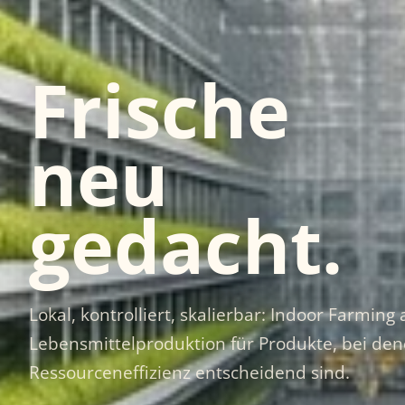
Frische
neu
gedacht.
Lokal, kontrolliert, skalierbar: Indoor Farmin
Lebensmittelproduktion für Produkte, bei den
Ressourceneffizienz entscheidend sind.