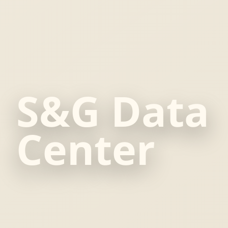
S&G Data
Center